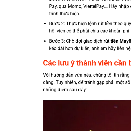
Pay, qua Momo, ViettelPay,… Hãy nhập c
trình thực hiện.
Bước 2: Thực hiện lệnh rút tiền theo quy
hội viên có thể phải chịu các khoản phí
Bước 3: Chờ đợi giao dịch
rút tiền May
kéo dài hơn dự kiến, anh em hãy liên hệ
Các lưu ý thành viên cần 
Với hướng dẫn vừa nêu, chúng tôi tin rằng 
dàng. Tuy nhiên, để tránh gặp phải một số
những điểm sau đây: