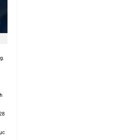
g.
.
nh
128
ục