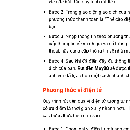
viên để bắt đầu quy trình rút tiền.
Bước 2: Trong giao diện giao dịch của 
phương thức thanh toán là “Thẻ cào điệ
bạn.
Bước 3: Nhập thông tin theo phương th
cấp thông tin về mệnh giá và số lượng 
thoại, hãy cung cấp thông tin về nhà m
Bước 4: Sau khi đã điền đầy đủ thông ti
dịch của bạn.
Rút tiền May88
sẽ được t
anh em đã lựa chọn một cách nhanh ch
Phương thức ví điện tử
Quy trình rút tiền qua ví điện tử tương tự
có ưu điểm là thời gian xử lý nhanh hơn. 
các bước thực hiện như sau:
Bước 1: Chọn loại ví điện tử mà anh em