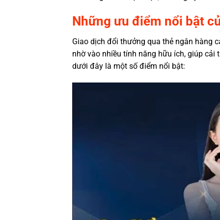
Những ưu điểm nổi bật củ
Giao dịch đổi thưởng qua thẻ ngân hàng c
nhờ vào nhiều tính năng hữu ích, giúp cải 
dưới đây là một số điểm nổi bật: