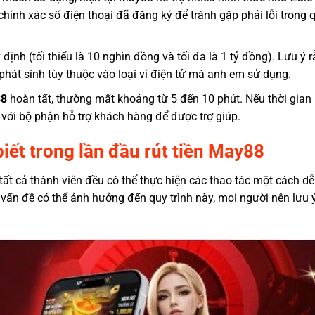
hính xác số điện thoại đã đăng ký để tránh gặp phải lỗi trong 
 định (tối thiểu là 10 nghìn đồng và tối đa là 1 tỷ đồng). Lưu ý 
 phát sinh tùy thuộc vào loại ví điện tử mà anh em sử dụng.
88
hoàn tất, thường mất khoảng từ 5 đến 10 phút. Nếu thời gian
 với bộ phận hỗ trợ khách hàng để được trợ giúp.
biết trong lần đầu rút tiền May88
tất cả thành viên đều có thể thực hiện các thao tác một cách dễ
 vấn đề có thể ảnh hưởng đến quy trình này, mọi người nên lưu 