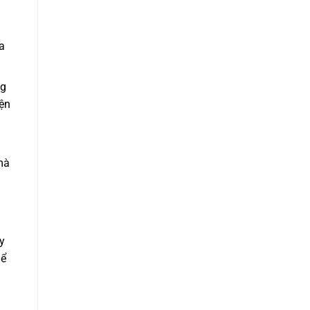
a
ng
iện
mà
y
hể