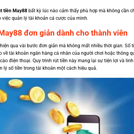
út tiền May88
bất kỳ lúc nào cảm thấy phù hợp mà không cần c
ho việc quản lý tài khoản cá cược của mình.
n May88 đơn giản dành cho thành viên
hiện qua vài bước đơn giản mà không mất nhiều thời gian. Số t
ếp về tài khoản ngân hàng cá nhân của người chơi hoặc thông q
 điện thoại. Quy trình rút tiền này mang lại sự tiện lợi và linh
 lý số tiền trong tài khoản một cách hiệu quả.