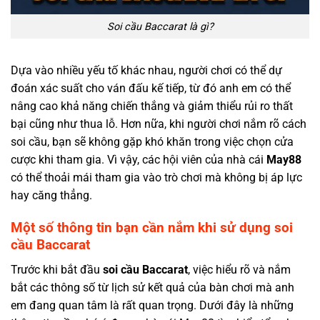
Soi cầu Baccarat là gì?
Dựa vào nhiều yếu tố khác nhau, người chơi có thể dự
đoán xác suất cho ván đấu kế tiếp, từ đó anh em có thể
nâng cao khả năng chiến thắng và giảm thiểu rủi ro thất
bại cũng như thua lỗ. Hơn nữa, khi người chơi nắm rõ cách
soi cầu, bạn sẽ không gặp khó khăn trong việc chọn cửa
cược khi tham gia. Vì vậy, các hội viên của nhà cái
May88
có thể thoải mái tham gia vào trò chơi mà không bị áp lực
hay căng thẳng.
Một số thông tin bạn cần nắm khi sử dụng soi
cầu Baccarat
Trước khi bắt đầu
soi cầu Baccarat
, việc hiểu rõ và nắm
bắt các thông số từ lịch sử kết quả của bàn chơi mà anh
em đang quan tâm là rất quan trọng. Dưới đây là những