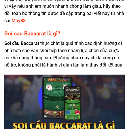
vì vậy nếu anh em muốn nhanh chóng làm giàu, hãy theo
dõi toàn bộ thông tin được đề cập trong bài viết này từ nhà
cái
May88
.
Soi cầu Baccarat là gì?
Soi cầu Baccarat
thực chất là quá trình xác định hướng đi
phù hợp cho ván chơi tiếp theo nhằm lựa chọn cửa cược
có khả năng thắng cao. Phương pháp này chỉ là công cụ
hỗ trợ, không phải là hành vi gian lận làm thay đổi kết quả.