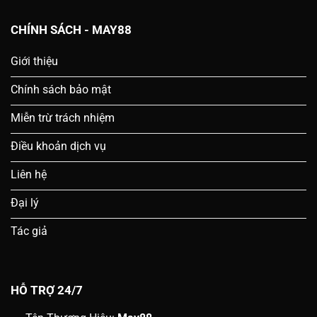
CHÍNH SÁCH - MAY88
Giới thiệu
Chính sách bảo mật
Miễn trừ trách nhiệm
Điều khoản dịch vụ
Liên hệ
Đại lý
Tác giả
HỖ TRỢ 24/7