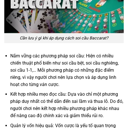
Cần lưu ý gì khi áp dụng cách soi cầu Baccarat?
Nắm vững các phương pháp soi cầu: Hiện có nhiều
chiến thuật phổ biến như soi cầu bệt, soi cầu nghiêng,
soi cầu 1-1,… Mỗi phương pháp có những đặc điểm
riêng, vì vậy người chơi nên lựa chọn và áp dụng linh
hoạt cho từng ván cược.
Kết hợp nhiều mẹo đọc cầu: Dựa vào chỉ một phương
pháp duy nhất có thể dẫn đến sai lầm và thua lỗ. Do đó,
người chơi nên kết hợp nhiều phương pháp khác nhau
để nâng cao độ chính xác và giảm thiểu rủi ro.
Quản lý vốn hiệu quả: Vốn cược là yếu tố quan trọng