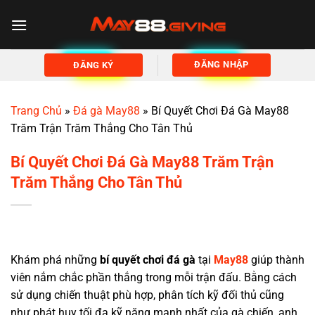
Chuyển
đến
nội
dung
ĐĂNG NHẬP
ĐĂNG KÝ
Trang Chủ
»
Đá gà May88
»
Bí Quyết Chơi Đá Gà May88
Trăm Trận Trăm Thắng Cho Tân Thủ
Bí Quyết Chơi Đá Gà May88 Trăm Trận
Trăm Thắng Cho Tân Thủ
Khám phá những
bí quyết chơi đá gà
tại
May88
giúp thành
viên nắm chắc phần thắng trong mỗi trận đấu. Bằng cách
sử dụng chiến thuật phù hợp, phân tích kỹ đối thủ cũng
như phát huy tối đa kỹ năng mạnh nhất của gà chiến, anh