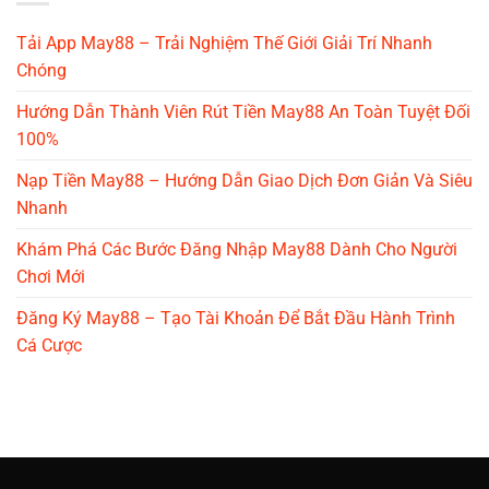
Tải App May88 – Trải Nghiệm Thế Giới Giải Trí Nhanh
Chóng
Hướng Dẫn Thành Viên Rút Tiền May88 An Toàn Tuyệt Đối
100%
Nạp Tiền May88 – Hướng Dẫn Giao Dịch Đơn Giản Và Siêu
Nhanh
Khám Phá Các Bước Đăng Nhập May88 Dành Cho Người
Chơi Mới
Đăng Ký May88 – Tạo Tài Khoản Để Bắt Đầu Hành Trình
Cá Cược