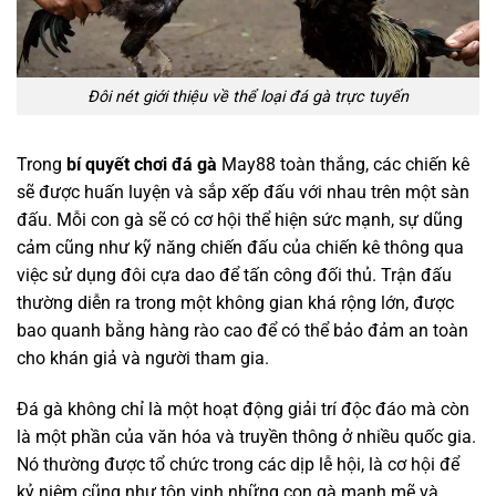
Đôi nét giới thiệu về thể loại đá gà trực tuyến
Trong
bí quyết chơi đá gà
May88 toàn thắng, các chiến kê
sẽ được huấn luyện và sắp xếp đấu với nhau trên một sàn
đấu. Mỗi con gà sẽ có cơ hội thể hiện sức mạnh, sự dũng
cảm cũng như kỹ năng chiến đấu của chiến kê thông qua
việc sử dụng đôi cựa dao để tấn công đối thủ. Trận đấu
thường diễn ra trong một không gian khá rộng lớn, được
bao quanh bằng hàng rào cao để có thể bảo đảm an toàn
cho khán giả và người tham gia.
Đá gà không chỉ là một hoạt động giải trí độc đáo mà còn
là một phần của văn hóa và truyền thông ở nhiều quốc gia.
Nó thường được tổ chức trong các dịp lễ hội, là cơ hội để
kỷ niệm cũng như tôn vinh những con gà mạnh mẽ và