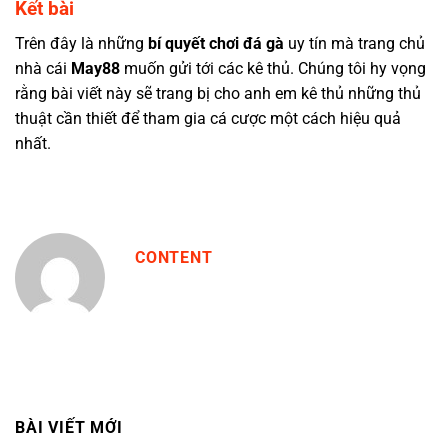
Kết bài
Trên đây là những
bí quyết chơi đá gà
uy tín mà trang chủ
nhà cái
May88
muốn gửi tới các kê thủ. Chúng tôi hy vọng
rằng bài viết này sẽ trang bị cho anh em kê thủ những thủ
thuật cần thiết để tham gia cá cược một cách hiệu quả
nhất.
CONTENT
BÀI VIẾT MỚI