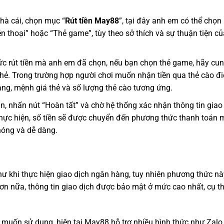
nhà cái, chọn mục “
Rút tiền May88
”, tại đây anh em có thể chọn
n thoại” hoặc “Thẻ game”, tùy theo sở thích và sự thuận tiện củ
ức rút tiền mà anh em đã chọn, nếu bạn chọn thẻ game, hãy cu
thẻ. Trong trường hợp người chơi muốn nhận tiền qua thẻ cào đ
ạng, mệnh giá thẻ và số lượng thẻ cào tương ứng.
n, nhấn nút “Hoàn tất” và chờ hệ thống xác nhận thông tin giao
hực hiện, số tiền sẽ được chuyển đến phương thức thanh toán 
óng và dễ dàng.
 như khi thực hiện giao dịch ngân hàng, tuy nhiên phương thức nà
Hơn nữa, thông tin giao dịch được bảo mật ở mức cao nhất, cụ t
 muốn sử dụng, hiện tại May88 hỗ trợ nhiều hình thức như Zalo