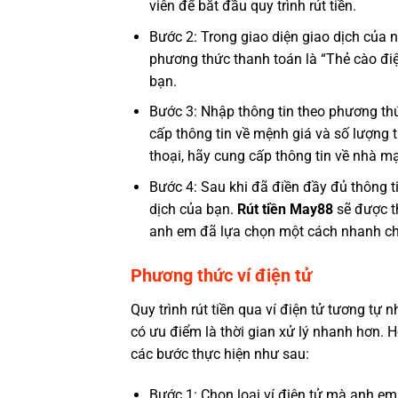
viên để bắt đầu quy trình rút tiền.
Bước 2: Trong giao diện giao dịch của 
phương thức thanh toán là “Thẻ cào điệ
bạn.
Bước 3: Nhập thông tin theo phương th
cấp thông tin về mệnh giá và số lượng 
thoại, hãy cung cấp thông tin về nhà m
Bước 4: Sau khi đã điền đầy đủ thông ti
dịch của bạn.
Rút tiền May88
sẽ được t
anh em đã lựa chọn một cách nhanh ch
Phương thức ví điện tử
Quy trình rút tiền qua ví điện tử tương tự
có ưu điểm là thời gian xử lý nhanh hơn. 
các bước thực hiện như sau:
Bước 1: Chọn loại ví điện tử mà anh em