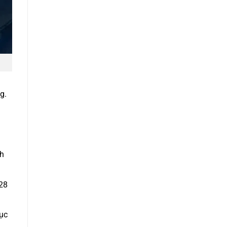
g.
.
nh
128
ục