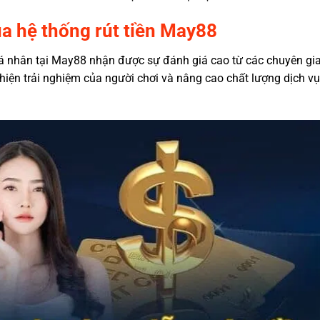
a hệ thống rút tiền May88
á nhân tại May88 nhận được sự đánh giá cao từ các chuyên gi
thiện trải nghiệm của người chơi và nâng cao chất lượng dịch vụ