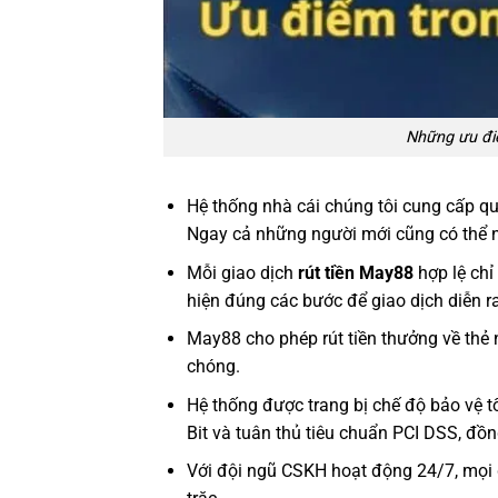
Những ưu điể
Hệ thống nhà cái chúng tôi cung cấp quy
Ngay cả những người mới cũng có thể n
Mỗi giao dịch
rút tiền May88
hợp lệ ch
hiện đúng các bước để giao dịch diễn r
May88 cho phép rút tiền thưởng về thẻ 
chóng.
Hệ thống được trang bị chế độ bảo vệ t
Bit và tuân thủ tiêu chuẩn PCI DSS, đồ
Với đội ngũ CSKH hoạt động 24/7, mọi 