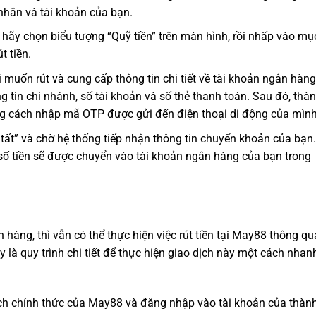
 nhân và tài khoản của bạn.
hãy chọn biểu tượng “Quỹ tiền” trên màn hình, rồi nhấp vào mụ
t tiền.
 muốn rút và cung cấp thông tin chi tiết về tài khoản ngân hàng
 tin chi nhánh, số tài khoản và số thẻ thanh toán. Sau đó, thà
g cách nhập mã OTP được gửi đến điện thoại di động của mình
tất” và chờ hệ thống tiếp nhận thông tin chuyển khoản của bạn.
à số tiền sẽ được chuyển vào tài khoản ngân hàng của bạn trong
hàng, thì vẫn có thể thực hiện việc rút tiền tại May88 thông qu
 là quy trình chi tiết để thực hiện giao dịch này một cách nhan
ịch chính thức của May88 và đăng nhập vào tài khoản của thàn