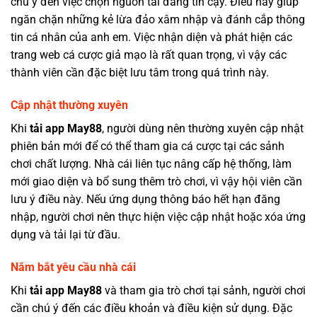
chú ý đến việc chọn nguồn tải đáng tin cậy. Điều này giúp
ngăn chặn những kẻ lừa đảo xâm nhập và đánh cắp thông
tin cá nhân của anh em. Việc nhận diện và phát hiện các
trang web cá cược giả mạo là rất quan trọng, vì vậy các
thành viên cần đặc biệt lưu tâm trong quá trình này.
Cập nhật thường xuyên
Khi
tải app May88
, người dùng nên thường xuyên cập nhật
phiên bản mới để có thể tham gia cá cược tại các sảnh
chơi chất lượng. Nhà cái liên tục nâng cấp hệ thống, làm
mới giao diện và bổ sung thêm trò chơi, vì vậy hội viên cần
lưu ý điều này. Nếu ứng dụng thông báo hết hạn đăng
nhập, người chơi nên thực hiện việc cập nhật hoặc xóa ứng
dụng và tải lại từ đầu.
Nắm bắt yêu cầu nhà cái
Khi
tải app May88
và tham gia trò chơi tại sảnh, người chơi
cần chú ý đến các điều khoản và điều kiện sử dụng. Đặc