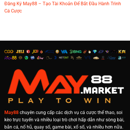
Đăng Ký May88 – Tạo Tài Khoản Để Bắt Đầu Hành Trình
Cá Cược
May88
chuyên cung cấp các dịch vụ cá cược thể thao, soi
kèo trực tuyến và nhiều loại trò chơi hấp dẫn như sòng bài,
bắn cá, nổ hũ, quay số, game bài, xổ số, và nhiều hơn nữa.