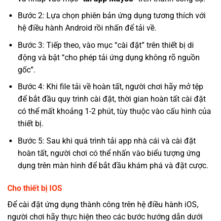
Bước 2: Lựa chọn phiên bản ứng dụng tương thích với
hệ điều hành Android rồi nhấn để tải về.
Bước 3: Tiếp theo, vào mục “cài đặt” trên thiết bị di
động và bật “cho phép tải ứng dụng không rõ nguồn
gốc”.
Bước 4: Khi file tải về hoàn tất, người chơi hãy mở tệp
để bắt đầu quy trình cài đặt, thời gian hoàn tất cài đặt
có thể mất khoảng 1-2 phút, tùy thuộc vào cấu hình của
thiết bị.
Bước 5: Sau khi quá trình tải app nhà cái và cài đặt
hoàn tất, người chơi có thể nhấn vào biểu tượng ứng
dụng trên màn hình để bắt đầu khám phá và đặt cược.
Cho thiết bị IOS
Để cài đặt ứng dụng thành công trên hệ điều hành iOS,
người chơi hãy thực hiện theo các bước hướng dẫn dưới